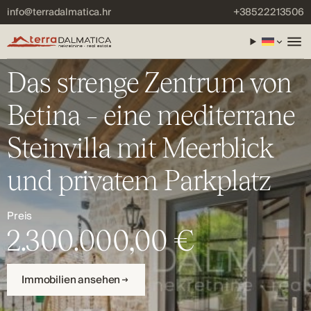
info@terradalmatica.hr
+38522213506
Das strenge Zentrum von
Betina – eine mediterrane
Steinvilla mit Meerblick
und privatem Parkplatz
Preis
2.300.000,00 €
Immobilien ansehen