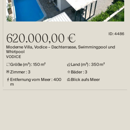
ID: 4486
620.000,00 €
Moderne Villa, Vodice – Dachterrasse, Swimmingpool und
Whirlpool
VODICE
Größe (m²) : 150 m²
Land (m²) : 350 m²
Zimmer : 3
Bäder : 3
Entfernung vom Meer : 400
Blick aufs Meer
m
Häuser
Wohnungen